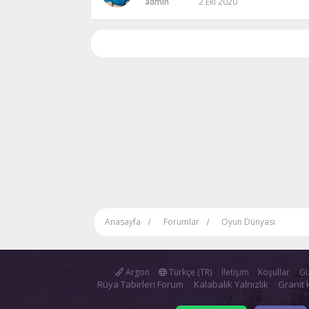
admin
2 Eki 2020
Anasayfa
Forumlar
Oyun Dünyası
Argon
Türkçe (TR)
İletişim
Koşullar
Giz
Rüya Tabirleri Forum
Kalabalık Yalnızlık
Granit 