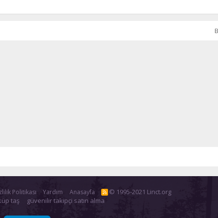
B
© 1995-2021 Linct.org
lilik Politikası
Yardım
Anasayfa
R
S
küp taş
güvenilir takipçi satın alma
S