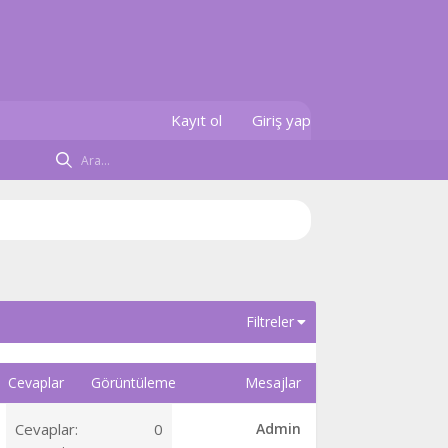
Kayıt ol
Giriş yap
Filtreler
Cevaplar
Görüntüleme
Mesajlar
Cevaplar
0
Admin