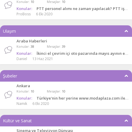
Konular
10
Mesajlar
10
Konular:
PTT personel alımı ne zaman yapılacak? PTT işe alım şartları 2019!
ProBoss
6 Eki 2020
Ulaşım
Araba Haberleri
Konular
38
Mesajlar
39
Konular:
İkinci el çevrim içi oto pazarında mayıs ayının en çok satılanları belli oldu
Daniel
13 Haz 2021
Şubeler
Ankara
Konular
10
Mesajlar
10
Konular:
Türkiye'nin her yerine www.modaplaza.com ile online
Namik
6 Eki 2020
Kültür ve Sanat
Sinema ve Televizyon Dünyası