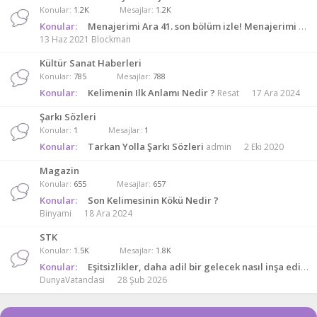
Konular
1.2K
Mesajlar
1.2K
Konular:
Menajerimi Ara 41. son bölüm izle! Menajerimi ara 41. bölüm Puhu Tv!
13 Haz 2021
Blockman
Kültür Sanat Haberleri
Konular
785
Mesajlar
788
Konular:
Kelimenin Ilk Anlamı Nedir ?
Resat
17 Ara 2024
Şarkı Sözleri
Konular
1
Mesajlar
1
Konular:
Tarkan Yolla Şarkı Sözleri
admin
2 Eki 2020
Magazin
Konular
655
Mesajlar
657
Konular:
Son Kelimesinin Kökü Nedir ?
Binyami
18 Ara 2024
STK
Konular
1.5K
Mesajlar
1.8K
Konular:
Eşitsizlikler, daha adil bir gelecek nasıl inşa edilir: “bakışlar”, sağduyu nasıl odaklanır
DunyaVatandasi
28 Şub 2026