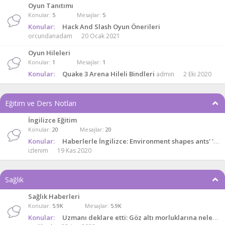
Oyun Tanıtımı
Konular
5
Mesajlar
5
Konular:
Hack And Slash Oyun Önerileri
orcundanadam
20 Ocak 2021
Oyun Hileleri
Konular
1
Mesajlar
1
Konular:
Quake 3 Arena Hileli Bindleri
admin
2 Eki 2020
Eğitim ve Ders Notları
İngilizce Eğitim
Konular
20
Mesajlar
20
Konular:
Haberlerle İngilizce: Environment shapes ants' 'personality'
izlenim
19 Kas 2020
Sağlık
Sağlık Haberleri
Konular
5.9K
Mesajlar
5.9K
Konular:
Uzmanı deklare etti: Göz altı morluklarına neler sebep olur; nasıl tedavi edilir?