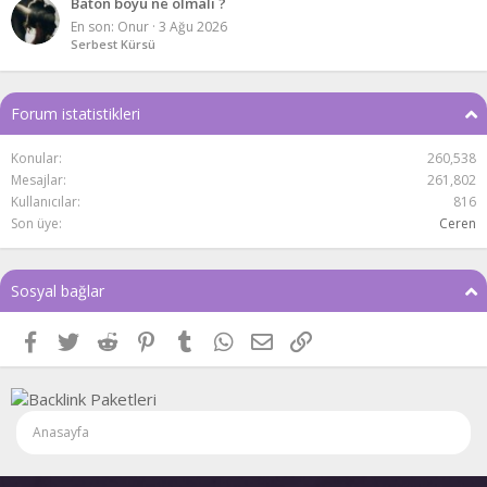
Baton boyu ne olmalı ?
En son: Onur
3 Ağu 2026
Serbest Kürsü
Forum istatistikleri
Konular
260,538
Mesajlar
261,802
Kullanıcılar
816
Son üye
Ceren
Sosyal bağlar
Facebook
Twitter
Reddit
Pinterest
Tumblr
WhatsApp
E-posta
Link
Anasayfa