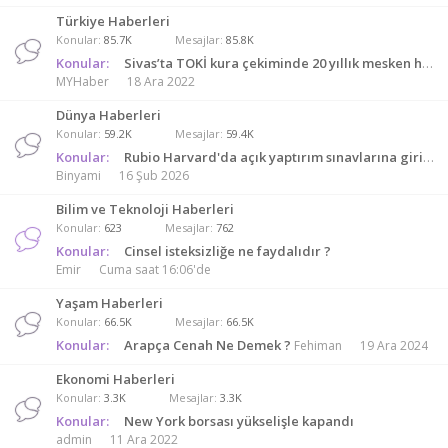
Türkiye Haberleri
Konular
85.7K
Mesajlar
85.8K
Konular:
Sivas’ta TOKİ kura çekiminde 20 yıllık mesken hayali gerçek oldu
MYHaber
18 Ara 2022
Dünya Haberleri
Konular
59.2K
Mesajlar
59.4K
Konular:
Rubio Harvard'da açık yaptırım sınavlarına giriyor
Binyami
16 Şub 2026
Bilim ve Teknoloji Haberleri
Konular
623
Mesajlar
762
Konular:
Cinsel isteksizliğe ne faydalıdır ?
Emir
Cuma saat 16:06'de
Yaşam Haberleri
Konular
66.5K
Mesajlar
66.5K
Konular:
Arapça Cenah Ne Demek ?
Fehiman
19 Ara 2024
Ekonomi Haberleri
Konular
3.3K
Mesajlar
3.3K
Konular:
New York borsası yükselişle kapandı
admin
11 Ara 2022