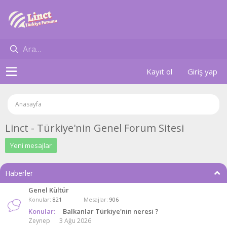
Kayıt ol
Giriş yap
Anasayfa
Linct - Türkiye'nin Genel Forum Sitesi
Yeni mesajlar
Haberler
Genel Kültür
Konular
821
Mesajlar
906
Konular:
Balkanlar Türkiye'nin neresi ?
Zeynep
3 Ağu 2026