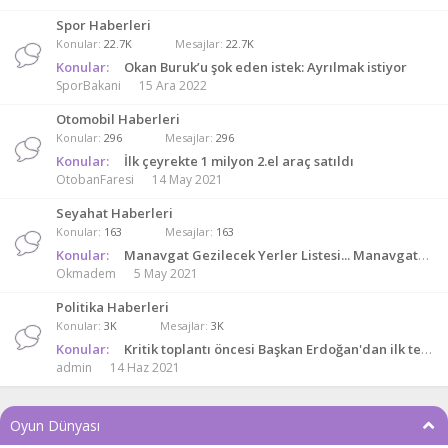
Spor Haberleri
Konular
22.7K
Mesajlar
22.7K
Konular:
Okan Buruk’u şok eden istek: Ayrılmak istiyor
SporBakani
15 Ara 2022
Otomobil Haberleri
Konular
296
Mesajlar
296
Konular:
İlk çeyrekte 1 milyon 2.el araç satıldı
OtobanFaresi
14 May 2021
Seyahat Haberleri
Konular
163
Mesajlar
163
Konular:
Manavgat Gezilecek Yerler Listesi... Manavgat&#39;ta Görülmesi Gereken Yerler Ve Yapılacaklar Listesi
Okmadem
5 May 2021
Politika Haberleri
Konular
3K
Mesajlar
3K
Konular:
Kritik toplantı öncesi Başkan Erdoğan'dan ilk temas!
admin
14 Haz 2021
Oyun Dünyası