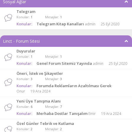
Sosyal Ağlar
Telegram
Konular
1
Mesajlar
1
Konular:
Telegram Kitap Kanalları
admin
25 Eyl 2020
Linct - Forum Sitesi
Duyurular
Konular
1
Mesajlar
1
Konular:
Genel Forum Sitemiz Yayında
admin
25 Eyl 2020
Öneri, İstek ve Şikayetler
Konular
3
Mesajlar
3
Konular:
Forumda Reklamların Azaltılması Gerek
Onur
19 Ara 2024
Yeni Üye Tanışma Alanı
Konular
6
Mesajlar
7
Konular:
Merhaba Dostlar Tanışalım
Emir
19 Ara 2024
Özel Günler Tebrik ve Kutlama
Konular
2
Mesajlar
2