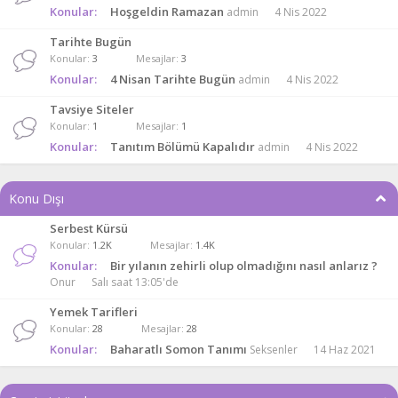
Konular:
Hoşgeldin Ramazan
admin
4 Nis 2022
Tarihte Bugün
Konular
3
Mesajlar
3
Konular:
4 Nisan Tarihte Bugün
admin
4 Nis 2022
Tavsiye Siteler
Konular
1
Mesajlar
1
Konular:
Tanıtım Bölümü Kapalıdır
admin
4 Nis 2022
Konu Dışı
Serbest Kürsü
Konular
1.2K
Mesajlar
1.4K
Konular:
Bir yılanın zehirli olup olmadığını nasıl anlarız ?
Onur
Salı saat 13:05'de
Yemek Tarifleri
Konular
28
Mesajlar
28
Konular:
Baharatlı Somon Tanımı
Seksenler
14 Haz 2021