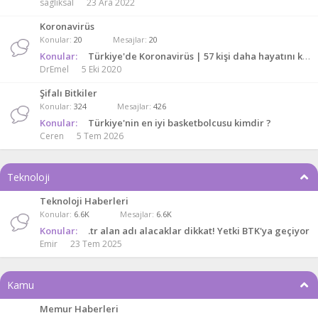
sagliksal
23 Ara 2022
Koronavirüs
Konular
20
Mesajlar
20
Konular:
Türkiye'de Koronavirüs | 57 kişi daha hayatını kaybetti, 1603 yeni 'hasta' tespit edildi
DrEmel
5 Eki 2020
Şifalı Bitkiler
Konular
324
Mesajlar
426
Konular:
Türkiye'nin en iyi basketbolcusu kimdir ?
Ceren
5 Tem 2026
Teknoloji
Teknoloji Haberleri
Konular
6.6K
Mesajlar
6.6K
Konular:
.tr alan adı alacaklar dikkat! Yetki BTK'ya geçiyor
Emir
23 Tem 2025
Kamu
Memur Haberleri