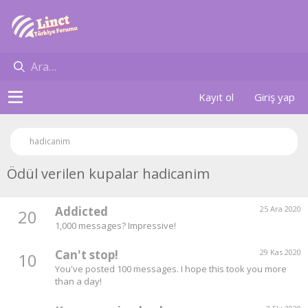
Kayıt ol
Giriş yap
hadicanim
Ödül verilen kupalar hadicanim
Addicted
25 Ara 2020
20
1,000 messages? Impressive!
Can't stop!
29 Kas 2020
10
You've posted 100 messages. I hope this took you more
than a day!