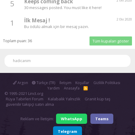
Keeps coming back
2 Eki 2020
5
30 messages posted. You must like it here!
İlk Mesaj !
2 Eki 2020
1
Bu ödülü almak için bir mesaj yazın.
Toplam puan: 36
Tüm kupaları göster
hadicanim
Argon
Türkçe (TR)
İletişim
Koşullar
Gizlilik Politikası
Yardım
Anasayfa
R
S
© 1995-2021 Linct.org
S
Rüya Tabirleri Forum
Kalabalık Yalnızlık
Granit küp taş
güvenilir takipçi satın alma
Reklam ve İletişim:
WhatsApp
Teams
Telegram