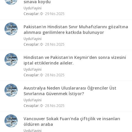
sınava koydu
UyduYayini
Cevaplar
0
29 Nis 2025
Pakistan'ın Hindistan Sınır Muhafızlarını gözaltına
alınması gerilimlere katkıda bulunuyor
UyduYayini
Cevaplar
0
28 Nis 2025
Hindistan ve Pakistan'ın Keşmir'den sonra vizesini
iptal ettiklerinde aileler.
UyduYayini
Cevaplar
0
28 Nis 2025
Avustralya Neden Uluslararası Öğrenciler Üst
Sınırlarına Güvenmek İstiyor?
UyduYayini
Cevaplar
0
28 Nis 2025
Vancouver Sokak Fuarı'nda çiftçilik ve insanları
öldüren araba
UyduYayini