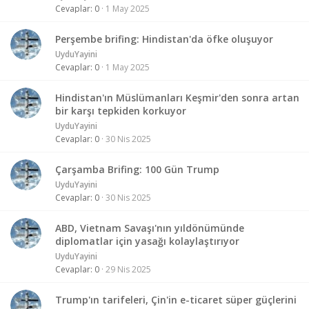
Cevaplar
0
1 May 2025
Perşembe brifing: Hindistan'da öfke oluşuyor
UyduYayini
Cevaplar
0
1 May 2025
Hindistan'ın Müslümanları Keşmir'den sonra artan
bir karşı tepkiden korkuyor
UyduYayini
Cevaplar
0
30 Nis 2025
Çarşamba Brifing: 100 Gün Trump
UyduYayini
Cevaplar
0
30 Nis 2025
ABD, Vietnam Savaşı'nın yıldönümünde
diplomatlar için yasağı kolaylaştırıyor
UyduYayini
Cevaplar
0
29 Nis 2025
Trump'ın tarifeleri, Çin'in e-ticaret süper güçlerini