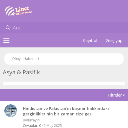
Kayıt ol
Giriş yap
Dünya Haberleri
Asya & Pasifik
Filtreler
Hindistan ve Pakistan'ın kaşmir hakkındaki
gerginliklerinin bir zaman çizelgesi
UyduYayini
Cevaplar
0
5 May 2025