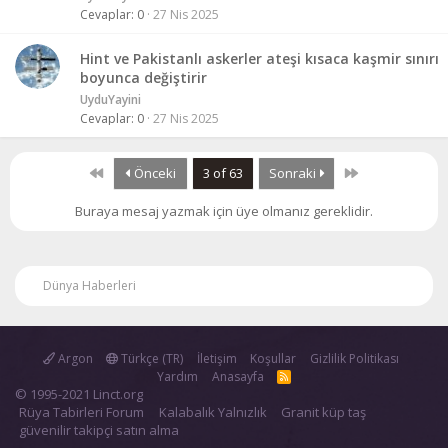
Cevaplar
0
27 Nis 2025
Hint ve Pakistanlı askerler ateşi kısaca kaşmir sınırı
boyunca değiştirir
UyduYayini
Cevaplar
0
27 Nis 2025
First
Last
Önceki
3 of 63
Sonraki
Buraya mesaj yazmak için üye olmanız gereklidir.
Dünya Haberleri
Argon
Türkçe (TR)
İletişim
Koşullar
Gizlilik Politikası
Yardım
Anasayfa
R
S
© 1995-2021 Linct.org
S
Rüya Tabirleri Forum
Kalabalık Yalnızlık
Granit küp taş
güvenilir takipçi satın alma