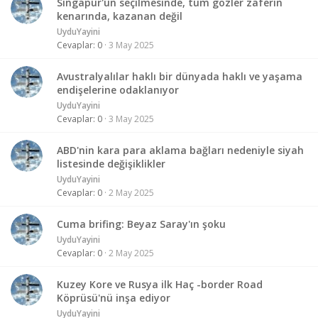
Singapur'un seçilmesinde, tüm gözler zaferin
kenarında, kazanan değil
UyduYayini
Cevaplar
0
3 May 2025
Avustralyalılar haklı bir dünyada haklı ve yaşama
endişelerine odaklanıyor
UyduYayini
Cevaplar
0
3 May 2025
ABD'nin kara para aklama bağları nedeniyle siyah
listesinde değişiklikler
UyduYayini
Cevaplar
0
2 May 2025
Cuma brifing: Beyaz Saray'ın şoku
UyduYayini
Cevaplar
0
2 May 2025
Kuzey Kore ve Rusya ilk Haç -border Road
Köprüsü'nü inşa ediyor
UyduYayini