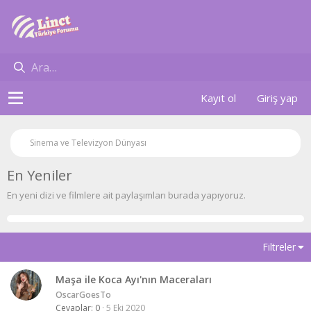
Kayıt ol
Giriş yap
Sinema ve Televizyon Dünyası
En Yeniler
En yeni dizi ve filmlere ait paylaşımları burada yapıyoruz.
Filtreler
Maşa ile Koca Ayı'nın Maceraları
OscarGoesTo
Cevaplar
0
5 Eki 2020