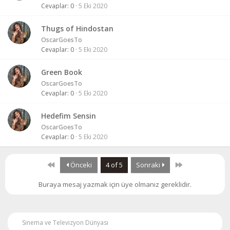
Cevaplar
0
5 Eki 2020
Thugs of Hindostan
OscarGoesTo
Cevaplar
0
5 Eki 2020
Green Book
OscarGoesTo
Cevaplar
0
5 Eki 2020
Hedefim Sensin
OscarGoesTo
Cevaplar
0
5 Eki 2020
First
Last
Önceki
4 of 5
Sonraki
Buraya mesaj yazmak için üye olmanız gereklidir.
Sinema ve Televizyon Dünyası