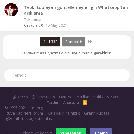
Tepki toplayan güncellemeyle ilgili Whatsapp'tan
açıklama
Teknoman
Cevaplar
0
15 May 2021
Last
1 of 332
Sonraki
Buraya mesaj yazmak için üye olmanız gereklidir.
Teknoloji
Argon
Türkçe (TR)
İletişim
Koşullar
Gizlilik Politikası
Yardım
Anasayfa
R
S
© 1995-2021 Linct.org
S
Rüya Tabirleri Forum
Kalabalık Yalnızlık
Granit küp taş
güvenilir takipçi satın alma
Reklam ve İletişim:
WhatsApp
Teams