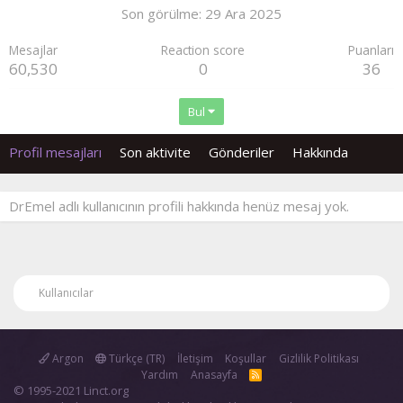
Son görülme
29 Ara 2025
Mesajlar
Reaction score
Puanları
60,530
0
36
Bul
Profil mesajları
Son aktivite
Gönderiler
Hakkında
DrEmel adlı kullanıcının profili hakkında henüz mesaj yok.
Kullanıcılar
Argon
Türkçe (TR)
İletişim
Koşullar
Gizlilik Politikası
Yardım
Anasayfa
R
S
© 1995-2021 Linct.org
S