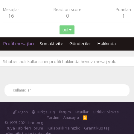
Mesajlar
Reaction score
Puanları
16
0
1
Bul
Profil mesajları
Son aktivite
Gönderiler
Hakkında
Sihaber adlı kullanıcının profili hakkında henüz mesaj yok.
Kullanıcılar
Argon
Türkçe (TR)
İletişim
Koşullar
Gizlilik Politikası
Yardım
Anasayfa
R
S
© 1995-2021 Linct.org
S
Rüya Tabirleri Forum
Kalabalık Yalnızlık
Granit küp taş
güvenilir takipçi satın alma