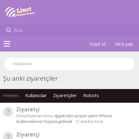
Kayıt ol
Giriş yap
Kullanıcılar
Şu anki ziyaretçiler
Herkes
Kullanıcılar
Ziyaretçiler
Robots
Ziyaretçi
Görüntülenen konu
Apple'dan sürpriz adım! iPhone
kullanıcılarının hoşuna gidecek
12 dakika önce
Ziyaretçi