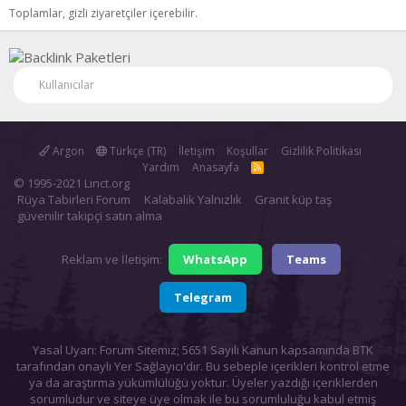
Toplamlar, gizli ziyaretçiler içerebilir.
Kullanıcılar
Argon
Türkçe (TR)
İletişim
Koşullar
Gizlilik Politikası
Yardım
Anasayfa
R
S
© 1995-2021 Linct.org
S
Rüya Tabirleri Forum
Kalabalık Yalnızlık
Granit küp taş
güvenilir takipçi satın alma
Reklam ve İletişim:
WhatsApp
Teams
Telegram
Yasal Uyarı: Forum Sitemiz; 5651 Sayılı Kanun kapsamında BTK
tarafından onaylı Yer Sağlayıcı'dır. Bu sebeple içerikleri kontrol etme
ya da araştırma yükümlülüğü yoktur. Üyeler yazdığı içeriklerden
sorumludur ve siteye üye olmak ile bu sorumluluğu kabul etmiş