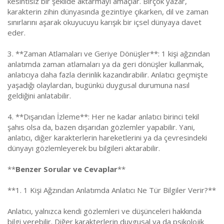
kesintisiz bir şekilde aktarmayı amaçlar. Birçok yazar,
karakterin zihin dünyasında gezintiye çıkarken, dil ve zaman
sınırlarını aşarak okuyucuyu karışık bir içsel dünyaya davet
eder.
3. **Zaman Atlamaları ve Geriye Dönüşler**: 1 kişi ağzından
anlatımda zaman atlamaları ya da geri dönüşler kullanmak,
anlatıcıya daha fazla derinlik kazandırabilir. Anlatıcı geçmişte
yaşadığı olaylardan, bugünkü duygusal durumuna nasıl
geldiğini anlatabilir.
4. **Dışarıdan İzleme**: Her ne kadar anlatıcı birinci tekil
şahıs olsa da, bazen dışarıdan gözlemler yapabilir. Yani,
anlatıcı, diğer karakterlerin hareketlerini ya da çevresindeki
dünyayı gözlemleyerek bu bilgileri aktarabilir.
**
Benzer Sorular ve Cevaplar
**
**1. 1 Kişi Ağzından Anlatımda Anlatıcı Ne Tür Bilgiler Verir?**
Anlatıcı, yalnızca kendi gözlemleri ve düşünceleri hakkında
bilgi verebilir. Diğer karakterlerin duygusal ya da psikolojik