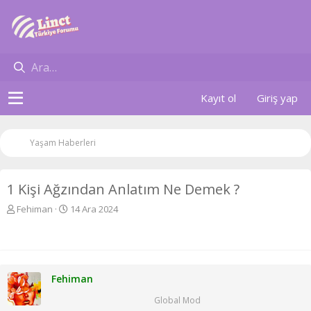
Kayıt ol
Giriş yap
Yaşam Haberleri
1 Kişi Ağzından Anlatım Ne Demek ?
K
B
Fehiman
14 Ara 2024
o
a
n
ş
u
l
y
a
u
n
Fehiman
b
g
a
ı
Global Mod
ş
ç