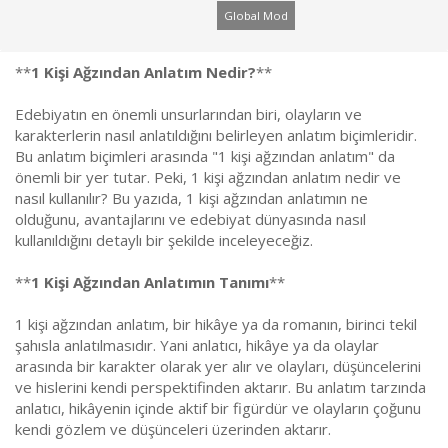
l
t
Global Mod
a
a
t
r
a
i
**
1 Kişi Ağzından Anlatım Nedir?
**
n
h
i
Edebiyatın en önemli unsurlarından biri, olayların ve
karakterlerin nasıl anlatıldığını belirleyen anlatım biçimleridir.
Bu anlatım biçimleri arasında "1 kişi ağzından anlatım" da
önemli bir yer tutar. Peki, 1 kişi ağzından anlatım nedir ve
nasıl kullanılır? Bu yazıda, 1 kişi ağzından anlatımın ne
olduğunu, avantajlarını ve edebiyat dünyasında nasıl
kullanıldığını detaylı bir şekilde inceleyeceğiz.
**
1 Kişi Ağzından Anlatımın Tanımı
**
1 kişi ağzından anlatım, bir hikâye ya da romanın, birinci tekil
şahısla anlatılmasıdır. Yani anlatıcı, hikâye ya da olaylar
arasında bir karakter olarak yer alır ve olayları, düşüncelerini
ve hislerini kendi perspektifinden aktarır. Bu anlatım tarzında
anlatıcı, hikâyenin içinde aktif bir figürdür ve olayların çoğunu
kendi gözlem ve düşünceleri üzerinden aktarır.