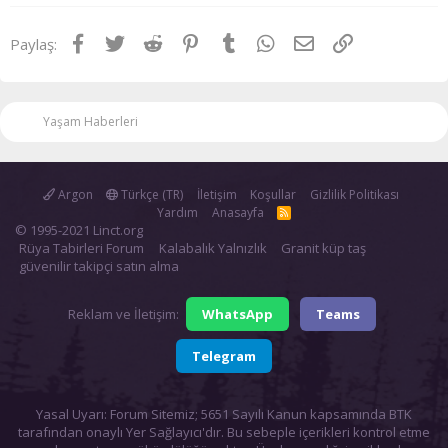
Facebook
Twitter
Reddit
Pinterest
Tumblr
WhatsApp
E-posta
Link
Paylaş:
Yaşam Haberleri
Argon
Türkçe (TR)
İletişim
Koşullar
Gizlilik Politikası
Yardım
Anasayfa
R
S
© 1995-2021 Linct.org
S
Rüya Tabirleri Forum
Kalabalık Yalnızlık
Granit küp taş
güvenilir takipçi satın alma
Reklam ve İletişim:
WhatsApp
Teams
Telegram
Yasal Uyarı: Forum Sitemiz; 5651 Sayılı Kanun kapsamında BTK
tarafından onaylı Yer Sağlayıcı'dır. Bu sebeple içerikleri kontrol etme