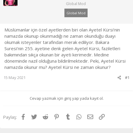
a
ı
Global Mod
ş
ç
l
t
Global Mod
a
a
t
r
a
i
Müslümanlar için özel ayetlerden biri olan Ayetel Kürsi’nin
n
h
namazda okunup okunmadığı ne zaman okunduğu duayı
i
okumak isteyenler tarafından merak ediliyor. Bakara
Suresi’nin 255. ayetine denk gelen Ayetel Kürsi, faziletleri
bakımından sıkça okunan bir ayeti kerimedir. Medine
döneminde nazil olduğuna bildirilmektedir. Peki, Ayetel Kürsi
namazda okunur mu? Ayetel Kürsi ne zaman okunur?
15 May 2021
#1
Cevap yazmak için giriş yap yada kayıt ol.
Facebook
Twitter
Reddit
Pinterest
Tumblr
WhatsApp
E-posta
Link
Paylaş: