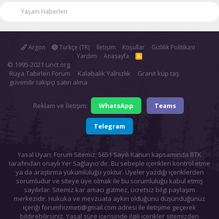
Yaşam Haberleri
Argon
Türkçe (TR)
İletişim
Koşullar
Gizlilik Politikası
Yardım
Anasayfa
R
S
© 1995-2021 Linct.org
S
Rüya Tabirleri Forum
Kalabalık Yalnızlık
Granit küp taş
güvenilir takipçi satın alma
Reklam ve İletişim:
WhatsApp
Teams
Telegram
Yasal Uyarı: Forum Sitemiz; 5651 Sayılı Kanun kapsamında BTK
tarafından onaylı Yer Sağlayıcı'dır. Bu sebeple içerikleri kontrol etme
ya da araştırma yükümlülüğü yoktur. Üyeler yazdığı içeriklerden
sorumludur ve siteye üye olmak ile bu sorumluluğu kabul etmiş
sayılırlar. Sitemiz kar amacı gütmez, ücretsiz bilgi paylaşım
merkezidir. Hukuka ve mevzuata aykırı olduğunu düşündüğünüz
içeriği
forumhizmeti@gmail.com
adresi ile iletişime geçerek
bildirebilirsiniz. Yasal süre içerisinde ilgili içerikler sitemizden