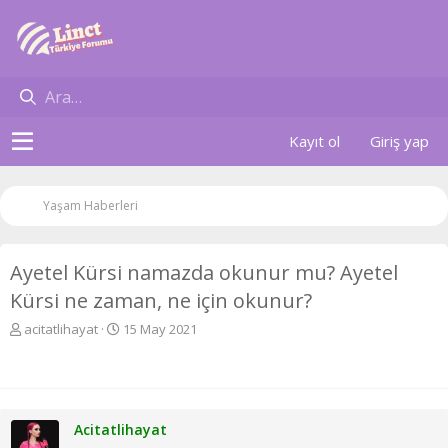
Kayıt ol
Giriş yap
Yaşam Haberleri
Ayetel Kürsi namazda okunur mu? Ayetel
Kürsi ne zaman, ne için okunur?
K
B
acitatlihayat
15 May 2021
o
a
n
ş
u
l
y
a
u
n
Acitatlihayat
b
g