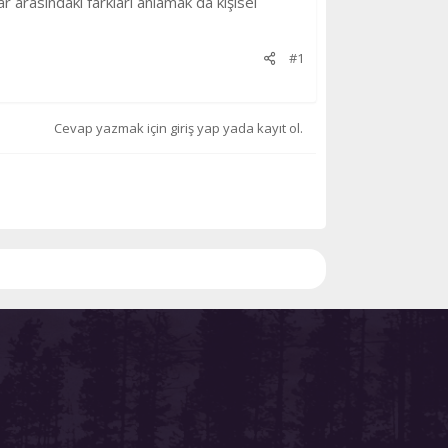
r arasındaki farkları anlamak da kişisel
#1
Cevap yazmak için giriş yap yada kayıt ol.