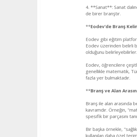
4. **Sanat**: Sanat dalınd
de birer branştır.
**
Eodev’de Branş Kelim
Eodev gibi eğitim platform
Eodev üzerinden belirli b
olduğunu belirleyebilirler
Eodev, öğrencilere çeşitl
genellikle matematik, Türk
fazla yer bulmaktadır.
**
Branş ve Alan Arasın
Branş ile alan arasında be
kavramdır. Örneğin, "mate
spesifik bir parçasını tan
Bir başka örnekle, "sağlık
kullanılan daha özel terim