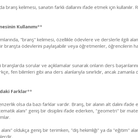
a branş kelimesi, sanatın farklı dallarını ifade etmek için kullanılır.
esinin Kullanımı
**
larında, "branş" kelimesi, özellikle ödevlere ve derslerle ilgili alanl
ir branşta ödevlerini paylaşabilir veya öğretmenler, öğrencilerin h
.
i branşlarda sorular ve açıklamalar sunarak onların ders başarıların
çe, fen bilimleri gibi ana ders alanlarıyla sınırlıdır, ancak zamanla d
daki Farklar
**
nzerlik olsa da bazı farklar vardır. Branş, bir alanın alt dalını ifad
matik alanı" geniş bir disiplini ifade ederken, "geometri" bir mate
ımlar.
 alanı" oldukça geniş bir terimken, "diş hekimliği" ya da "eğitim" alan
lerdir.