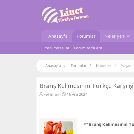
Anasayfa
Forumlar
Neler yeni
Yeni mesajlar
Forumlarda ara
Anasayfa
Forumlar
Haberler
Yaşam 
Branş Kelimesinin Türkçe Karşılığ
K
B
Fehiman
16 Ara 2024
o
a
n
ş
u
l
y
a
u
n
**
Branş Kelimesinin Tür
b
g
a
ı