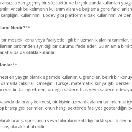
Fransızca'dan geçmiş bir sözcüktür ve birçok alanda kullanılan yaygı
anılır. Ancak bu kelimenin kullanım alanı ve bağlama göre farklı a
arşılığını, kullanımını, Eodev gibi platformlardaki kullanımını ve ben
nlamı Nedir?
**
 bir meslek, konu veya faaliyetle ilgili bir uzmanlık alanını tanımla
kollarının birbirinden ayrıldığı bir durumu ifade eder. Bu anlamla birli
tlarda da sıklıkla kullanılır.
lanlar
**
mesi en yaygın olarak eğitimde kullanılır. Öğrenciler, belirli bir ko
zmanla çalışırlar. Örneğin, Türkçe, matematik, kimya gibi dersler, e
rı vardır; bir öğretmen, örneğin sadece fizik veya sadece edebiyat
asında da branş kelimesi, bir kişinin uzmanlık alanını tanımlamak için k
ji branşı gibi terimler, onun hangi sektörde faaliyet gösterdiğini bel
 olarak branş, sporcunun veya takımların katıldığı farklı spor türlerin
ranş olarak kabul edilir.