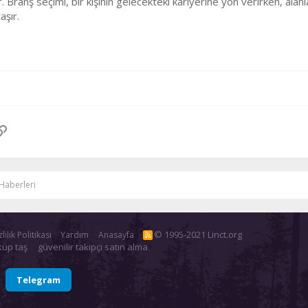
 Branş seçimi, bir kişinin gelecekteki kariyerine yön verirken, alanla
aşır.
pp
osta
Link
Haberleri
© 1995-2021 Linct.org
lilik Politikası
Yardım
Anasayfa
R
S
küp taş
güvenilir takipçi satın alma
S
Telegram