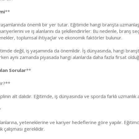
mi
**
 yaşamlarında önemli bir yer tutar. Eğitimde hangi branşta uzmanlaş
kariyerlerini ve iş alanlarını da şekillendirirler. Bu nedenle, branş
tenekler, toplumsal ihtiyaçlar ve ekonomik faktörler bulunur.
imde değil, iş yaşamında da önemlidir. İş dünyasında, hangi branşta
rken aynı zamanda piyasada hangi alanlarda daha fazla fırsat olduğu
rulan Sorular
**
ir?**
plinin alt dalıdır. Eğitimde, iş dünyasında ve sporda farklı uzmanlık a
*
 alanlarına, yeteneklerine ve kariyer hedeflerine göre yapılır. Eğiti
k çalışması gereklidir.