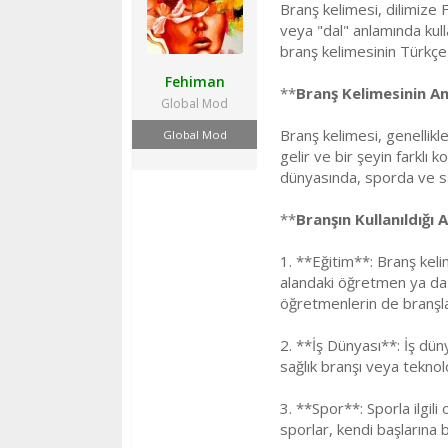
Branş kelimesi, dilimize 
ş
ç
l
t
veya "dal" anlamında kull
a
a
branş kelimesinin Türkçe k
t
r
Fehiman
a
i
**
Branş Kelimesinin A
n
h
Global Mod
i
Branş kelimesi, genellikle
Global Mod
gelir ve bir şeyin farklı 
dünyasında, sporda ve sana
**
Branşın Kullanıldığı A
1. **Eğitim**: Branş keli
alandaki öğretmen ya da u
öğretmenlerin de branşla
2. **İş Dünyası**: İş düny
sağlık branşı veya teknolo
3. **Spor**: Sporla ilgili
sporlar, kendi başlarına b