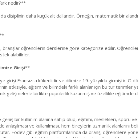
fark nedir?**
da disiplinin daha küçük alt dallarıdır. Örneğin, matematik bir aland
**
 branşlar öğrencilerin derslerine göre kategorize edilir. Öğrenciler
tek alabilirler.
imize Girişi
**
ye girişi Fransızca kökenlidir ve dilimize 19. yüzyılda girmiştir. 
n etkisiyle, eğitim ve bilimdeki farklı alanlar için bu tür terimler 
k gelişmelerle birlikte popülerlik kazanmış ve özellikle eğitimde da
geniş bir kullanım alanına sahip olup, eğitimi, meslekleri, sporu ve 
de anlaşılması ve kullanılması, hem bireylerin uzmanlık alanlarını 
tutar. Eodev gibi eğitim platformlarında da branş, öğrencilere yönel