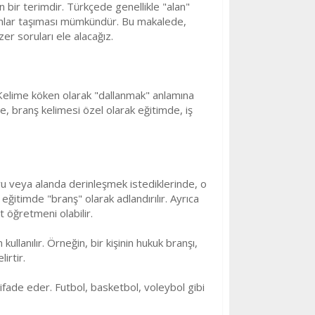
n bir terimdir. Türkçede genellikle "alan"
nlamlar taşıması mümkündür. Bu makalede,
zer soruları ele alacağız.
r. Kelime köken olarak "dallanmak" anlamına
kte, branş kelimesi özel olarak eğitimde, iş
nuyu veya alanda derinleşmek istediklerinde, o
ğitimde "branş" olarak adlandırılır. Ayrıca
 öğretmeni olabilir.
ullanılır. Örneğin, bir kişinin hukuk branşı,
irtir.
i ifade eder. Futbol, basketbol, voleybol gibi