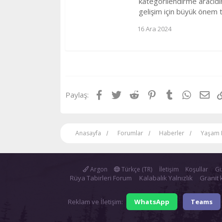
kategorilendirme aracıdır.
gelişim için büyük önem t
16 Ara 2024
Facebook
Twitter
Reddit
Pinterest
Tumblr
WhatsA
E-p
Paylaş:
Anasayfa
Forumlar
Haberler
Yaşam 
Argon
Türkçe (TR)
İletişim
Koşullar
Giz
Rüya Tabirleri Forum
Kalabalık Yalnızlık
Granit 
Reklam ve İletişim:
WhatsApp
Teams