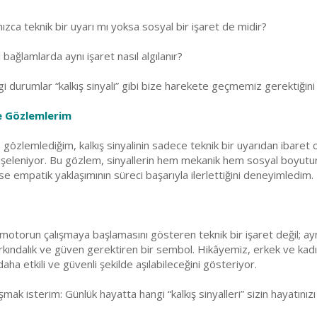
alnızca teknik bir uyarı mı yoksa sosyal bir işaret de midir?
 bağlamlarda aynı işaret nasıl algılanır?
durumlar “kalkış sinyali” gibi bize harekete geçmemiz gerektiğini 
e Gözlemlerim
zlemlediğim, kalkış sinyalinin sadece teknik bir uyarıdan ibaret olmad
işeleniyor. Bu gözlem, sinyallerin hem mekanik hem sosyal boyutun
ise empatik yaklaşımının süreci başarıyla ilerlettiğini deneyimledim.
r motorun çalışmaya başlamasını gösteren teknik bir işaret değil; a
kındalık ve güven gerektiren bir sembol. Hikâyemiz, erkek ve kadın
 daha etkili ve güvenli şekilde aşılabileceğini gösteriyor.
mak isterim: Günlük hayatta hangi “kalkış sinyalleri” sizin hayatınızı 