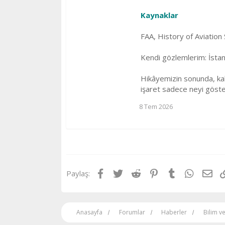
Kaynaklar
FAA, History of Aviation 
Kendi gözlemlerim: İstan
Hikâyemizin sonunda, kal
işaret sadece neyi gösterir
8 Tem 2026
Facebook
Twitter
Reddit
Pinterest
Tumblr
WhatsA
E-p
Paylaş:
Anasayfa
Forumlar
Haberler
Bilim v