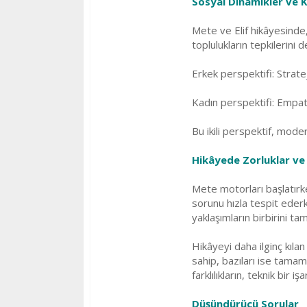
Sosyal Dinamikler ve Ka
Mete ve Elif hikâyesinde,
toplulukların tepkilerin
Erkek perspektifi: Strate
Kadın perspektifi: Empati
Bu ikili perspektif, moder
Hikâyede Zorluklar ve 
Mete motorları başlatırke
sorunu hızla tespit ederke
yaklaşımların birbirini t
Hikâyeyi daha ilginç kılan 
sahip, bazıları ise tama
farklılıkların, teknik bir 
Düşündürücü Sorular