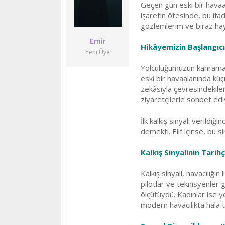
Geçen gün eski bir havaal
ş
ç
l
t
işaretin ötesinde, bu ifad
a
a
gözlemlerim ve biraz hay
t
r
Emir
a
i
Hikâyemizin Başlangıcı:
n
h
Yeni Üye
i
Yolculuğumuzun kahramanı
eski bir havaalanında küç
zekâsıyla çevresindekiler
ziyaretçilerle sohbet ediy
İlk kalkış sinyali verildi
demekti. Elif içinse, bu s
Kalkış Sinyalinin Tari
Kalkış sinyali, havacılığı
pilotlar ve teknisyenler g
ölçütüydü. Kadınlar ise y
modern havacılıkta hala 