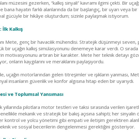
anı müzesini gezerken, “kalkış sinyali” kavramı ilgimi çekti. Bir uça
e bana hayatın farklı alanlarında da bir başlangıç, bir uyarı veya bir
al gücüyle bir hikâye oluşturdum; sizinle paylaşmak istiyorum.
 İlk Kalkış
 Mete, genç bir havacılık mühendisi. Stratejik düşünmeyi seven, pl
ük bir uçağın kalkış simülasyonunu denemeye karar verdi. O sırada ya
in motivasyonunu artıran bir karakter. Mete her teknik detayı gözd
or, onların kaygılarını ve meraklarını paylaşıyordu.
ğinde, uçağın motorlarından gelen titreşimler ve ışıkların yanması, M
inyal insanların güvenlik ve konfor algısına hitap eden bir uyarıydı.
hçesi ve Toplumsal Yansıması
n ilk yıllarında pilotlara motor testleri ve taksi sırasında verilen i
enellikle mekanik ve stratejik bir bakış açısına sahipti; her sinyalin
er kontrol ve yolcu yönetimi gibi empati ve iletişim gerektiren alanl
teknik ve sosyal becerilerin dengelenmesi gerektiğini gösteriyor.