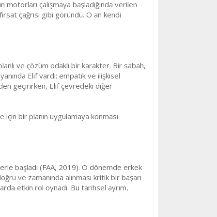
ğın motorları çalışmaya başladığında verilen
 fırsat çağrısı gibi göründü. O an kendi
anlı ve çözüm odaklı bir karakter. Bir sabah,
nında Elif vardı; empatik ve ilişkisel
en geçirirken, Elif çevredeki diğer
ete için bir planın uygulamaya konması
şaretlerle başladı (FAA, 2019). O dönemde erkek
 doğru ve zamanında alınması kritik bir başarı
arda etkin rol oynadı. Bu tarihsel ayrım,