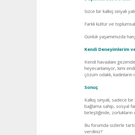
Sizce bir kalkış sinyali y
Farklı kültür ve toplumsal
Günlük yaşamımızda hangi 
Kendi Deneyimlerim v
Kendi havaalanı gezimde gö
heyecanlanıyor, kimi end
çözüm odaklı, kadınların 
Sonuç
Kalkış sinyali, sadece bi
bağlama sahip, sosyal far
birleştiğinde, zorlukların
Bu forumda sizlerle tartış
verdiniz?