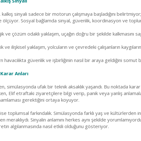
lkış Sinyali
 kalkış sinyali sadece bir motorun çalışmaya başladığını belirtmiyo
i de ölçüyor. Sosyal bağlamda sinyal, güvenlik, koordinasyon ve top
jik ve çözüm odaklı yaklaşım, uçağın doğru bir şekilde kalkmasını s
k ve ilişkisel yaklaşım, yolcuların ve çevredeki çalışanların kaygıl
n havacılıkta güvenlik ve işbirliğinin nasıl bir araya geldiğini somut 
Karar Anları
n, simülasyonda ufak bir teknik aksaklık yaşandı. Bu noktada karar a
n, Elif etraftaki ziyaretçilere bilgi verip, panik veya yanlış anlama
amamlaması gerektiğini ortaya koyuyor.
ise toplumsal farkındalık. Simülasyonda farklı yaş ve kültürlerden insan
men meraklıydı. Sinyalin anlamını herkes aynı şekilde yorumlamıyord
işaretin algılanmasında nasıl etkili olduğunu gösteriyor.