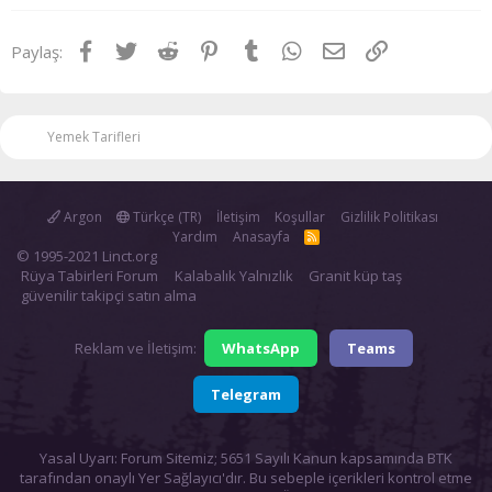
Facebook
Twitter
Reddit
Pinterest
Tumblr
WhatsApp
E-posta
Link
Paylaş:
Yemek Tarifleri
Argon
Türkçe (TR)
İletişim
Koşullar
Gizlilik Politikası
Yardım
Anasayfa
R
S
© 1995-2021 Linct.org
S
Rüya Tabirleri Forum
Kalabalık Yalnızlık
Granit küp taş
güvenilir takipçi satın alma
Reklam ve İletişim:
WhatsApp
Teams
Telegram
Yasal Uyarı: Forum Sitemiz; 5651 Sayılı Kanun kapsamında BTK
tarafından onaylı Yer Sağlayıcı'dır. Bu sebeple içerikleri kontrol etme