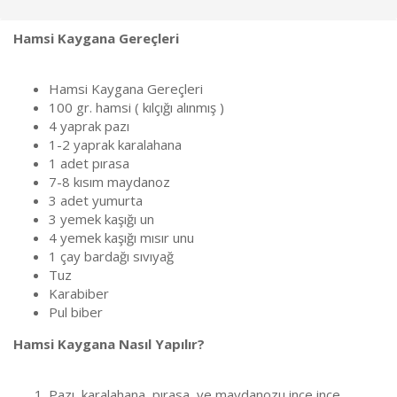
l
t
a
a
Hamsi Kaygana Gereçleri
t
r
a
i
n
h
Hamsi Kaygana Gereçleri
i
100 gr. hamsi ( kılçığı alınmış )
4 yaprak pazı
1-2 yaprak karalahana
1 adet pırasa
7-8 kısım maydanoz
3 adet yumurta
3 yemek kaşığı un
4 yemek kaşığı mısır unu
1 çay bardağı sıvıyağ
Tuz
Karabiber
Pul biber
Hamsi Kaygana Nasıl Yapılır?
Pazı, karalahana, pırasa, ve maydanozu ince ince