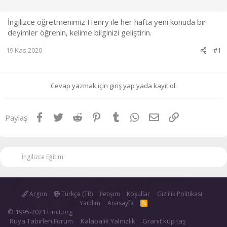
l
t
a
a
İngilizce öğretmenimiz Henry ile her hafta yeni konuda bir
t
r
deyimler öğrenin, kelime bilginizi geliştirin.
a
i
n
h
19 Kas 2020
#1
i
Cevap yazmak için giriş yap yada kayıt ol.
Facebook
Twitter
Reddit
Pinterest
Tumblr
WhatsApp
E-posta
Link
Paylaş:
İngilizce Eğitim
Argon
Türkçe (TR)
İletişim
Koşullar
Gizlilik Politikası
Yardım
Anasayfa
R
S
© 1995-2021 Linct.org
S
Rüya Tabirleri Forum
Kalabalık Yalnızlık
Granit küp taş