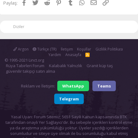
Facebook
Twitter
Reddit
Pinterest
Tumblr
WhatsApp
E-posta
Link
Paylaş:
Diziler
Argon
Türkçe (TR)
İletişim
Koşullar
Gizlilik Politikası
Yardım
Anasayfa
R
S
© 1995-2021 Linct.org
S
Rüya Tabirleri Forum
Kalabalık Yalnızlık
Granit küp taş
güvenilir takipçi satın alma
Reklam ve İletişim:
WhatsApp
Teams
Telegram
Yasal Uyarı: Forum Sitemiz; 5651 Sayılı Kanun kapsamında BTK
tarafından onaylı Yer Sağlayıcı'dır. Bu sebeple içerikleri kontrol etme
ya da araştırma yükümlülüğü yoktur. Üyeler yazdığı içeriklerden
sorumludur ve siteye üye olmak ile bu sorumluluğu kabul etmiş