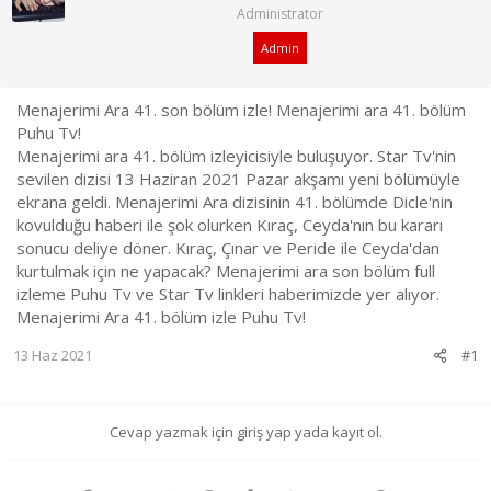
a
ı
Administrator
ş
ç
l
t
Admin
a
a
t
r
a
i
Menajerimi Ara 41. son bölüm izle! Menajerimi ara 41. bölüm
n
h
Puhu Tv!
i
Menajerimi ara 41. bölüm izleyicisiyle buluşuyor. Star Tv'nin
sevilen dizisi 13 Haziran 2021 Pazar akşamı yeni bölümüyle
ekrana geldi. Menajerimi Ara dizisinin 41. bölümde Dicle'nin
kovulduğu haberi ile şok olurken Kıraç, Ceyda'nın bu kararı
sonucu deliye döner. Kıraç, Çınar ve Peride ile Ceyda'dan
kurtulmak için ne yapacak? Menajerimi ara son bölüm full
izleme Puhu Tv ve Star Tv linkleri haberimizde yer alıyor.
Menajerimi Ara 41. bölüm izle Puhu Tv!
13 Haz 2021
#1
Cevap yazmak için giriş yap yada kayıt ol.