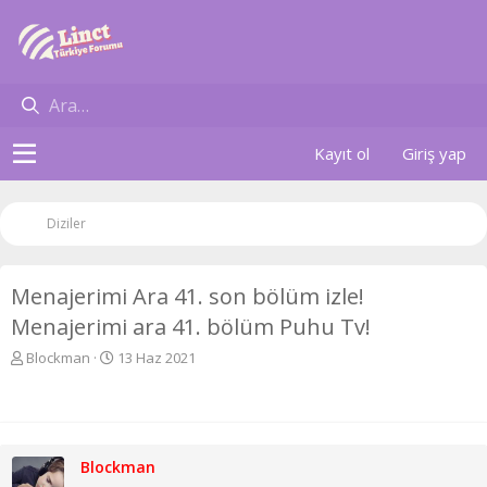
Kayıt ol
Giriş yap
Diziler
Menajerimi Ara 41. son bölüm izle!
Menajerimi ara 41. bölüm Puhu Tv!
K
B
Blockman
13 Haz 2021
o
a
n
ş
u
l
y
a
u
n
Blockman
b
g