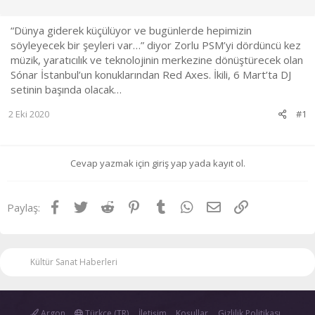
l
t
a
a
“Dünya giderek küçülüyor ve bugünlerde hepimizin
t
r
söyleyecek bir şeyleri var…” diyor Zorlu PSM’yi dördüncü kez
a
i
müzik, yaratıcılık ve teknolojinin merkezine dönüştürecek olan
n
h
i
Sónar İstanbul’un konuklarından Red Axes. İkili, 6 Mart’ta DJ
setinin başında olacak…
2 Eki 2020
#1
Cevap yazmak için giriş yap yada kayıt ol.
Facebook
Twitter
Reddit
Pinterest
Tumblr
WhatsApp
E-posta
Link
Paylaş:
Kültür Sanat Haberleri
Argon
Türkçe (TR)
İletişim
Koşullar
Gizlilik Politikası