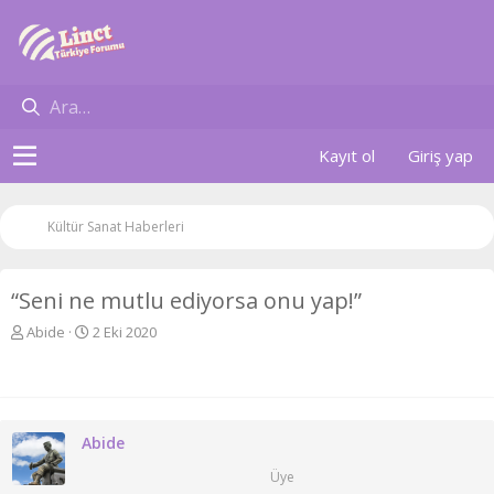
Kayıt ol
Giriş yap
Kültür Sanat Haberleri
“Seni ne mutlu ediyorsa onu yap!”
K
B
Abide
2 Eki 2020
o
a
n
ş
u
l
y
a
u
n
Abide
b
g
a
ı
Üye
ş
ç