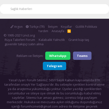
Sağlık Haberleri
Argon
Türkçe (TR)
İletişim
Koşullar
Gizlilik Politikası
Yardım
Anasayfa
R
S
© 1995-2021 Linct.org
S
Rüya Tabirleri Forum
Kalabalık Yalnızlık
Granit küp taş
güvenilir takipçi satın alma
Reklam ve İletişim:
WhatsApp
Teams
Telegram
Yasal Uyarı: Forum Sitemiz; 5651 Sayılı Kanun kapsamında BTK
tarafından onaylı Yer Sağlayıcı'dır. Bu sebeple içerikleri kontrol etme
ya da araştırma yükümlülüğü yoktur. Üyeler yazdığı içeriklerden
sorumludur ve siteye üye olmak ile bu sorumluluğu kabul etmiş
sayılırlar. Sitemiz kar amacı gütmez, ücretsiz bilgi paylaşım
merkezidir. Hukuka ve mevzuata aykırı olduğunu düşündüğünüz
içeriği
forumhizmeti@gmail.com
adresi ile iletişime geçerek