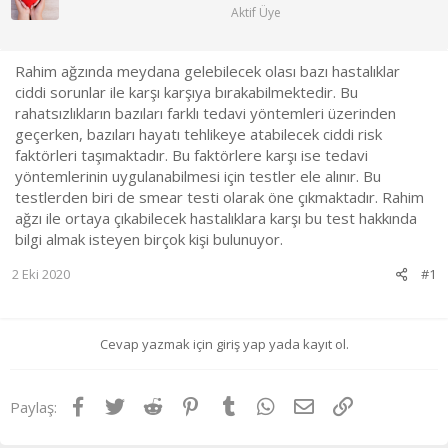
a
ı
Aktif Üye
ş
ç
l
t
a
a
Rahim ağzında meydana gelebilecek olası bazı hastalıklar
t
r
ciddi sorunlar ile karşı karşıya bırakabilmektedir. Bu
a
i
rahatsızlıkların bazıları farklı tedavi yöntemleri üzerinden
n
h
i
geçerken, bazıları hayatı tehlikeye atabilecek ciddi risk
faktörleri taşımaktadır. Bu faktörlere karşı ise tedavi
yöntemlerinin uygulanabilmesi için testler ele alınır. Bu
testlerden biri de smear testi olarak öne çıkmaktadır. Rahim
ağzı ile ortaya çıkabilecek hastalıklara karşı bu test hakkında
bilgi almak isteyen birçok kişi bulunuyor.
2 Eki 2020
#1
Cevap yazmak için giriş yap yada kayıt ol.
Facebook
Twitter
Reddit
Pinterest
Tumblr
WhatsApp
E-posta
Link
Paylaş: