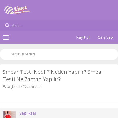
Kayıt ol
Giriş yap
Sağlık Haberleri
Smear Testi Nedir? Neden Yapılır? Smear
Testi Ne Zaman Yapılır?
K
B
sagliksal
2 Eki 2020
o
a
n
ş
u
l
y
a
u
n
Sagliksal
b
g