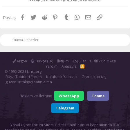
Facebook
Twitter
Reddit
Pinterest
Tumblr
WhatsApp
E-posta
Link
Paylaş:
Dünya Haberleri
Argon
Türkçe (TR)
İletişim
Koşullar
Gizlilik Politikası
Yardım
Anasayfa
R
S
© 1995-2021 Linct.org
S
Rüya Tabirleri Forum
Kalabalık Yalnızlık
Granit küp taş
güvenilir takipçi satın alma
Reklam ve İletişim:
WhatsApp
Teams
Telegram
Yasal Uyarı: Forum Sitemiz; 5651 Sayılı Kanun kapsamında BTK