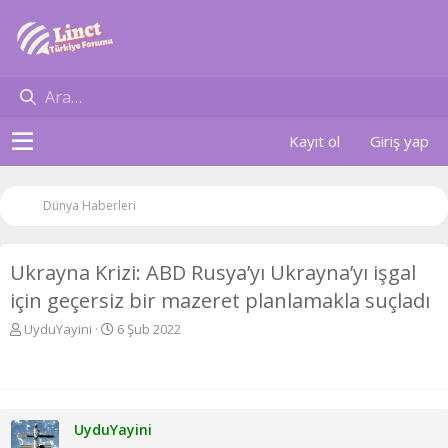
Kayıt ol
Giriş yap
Dünya Haberleri
Ukrayna Krizi: ABD Rusya’yı Ukrayna’yı işgal
için geçersiz bir mazeret planlamakla suçladı
K
B
UyduYayini
6 Şub 2022
o
a
n
ş
u
l
y
a
u
n
UyduYayini
b
g