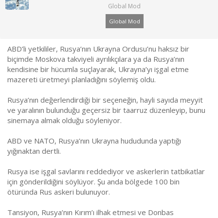
a
ı
Global Mod
ş
ç
l
t
Global Mod
a
a
t
r
a
i
ABD’li yetkililer, Rusya’nın Ukrayna Ordusu’nu haksız bir
n
h
biçimde Moskova takviyeli ayrılıkçılara ya da Rusya’nın
i
kendisine bir hücumla suçlayarak, Ukrayna’yı işgal etme
mazereti üretmeyi planladığını söylemiş oldu.
Rusya’nın değerlendirdiği bir seçeneğin, hayli sayıda meyyit
ve yaralının bulunduğu geçersiz bir taarruz düzenleyip, bunu
sinemaya almak olduğu söyleniyor.
ABD ve NATO, Rusya’nın Ukrayna hududunda yaptığı
yığınaktan dertli.
Rusya ise işgal savlarını reddediyor ve askerlerin tatbikatlar
için gönderildiğini söylüyor. Şu anda bölgede 100 bin
ötüründa Rus askeri bulunuyor.
Tansiyon, Rusya’nın Kırım’ı ilhak etmesi ve Donbas