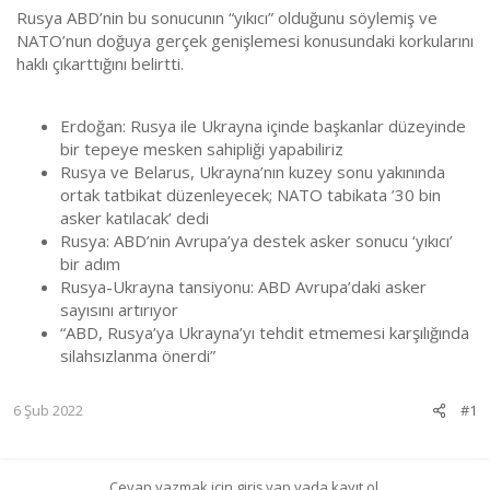
Rusya ABD’nin bu sonucunın “yıkıcı” olduğunu söylemiş ve
NATO’nun doğuya gerçek genişlemesi konusundaki korkularını
haklı çıkarttığını belirtti.
Erdoğan: Rusya ile Ukrayna içinde başkanlar düzeyinde
bir tepeye mesken sahipliği yapabiliriz
Rusya ve Belarus, Ukrayna’nın kuzey sonu yakınında
ortak tatbikat düzenleyecek; NATO tabikata ’30 bin
asker katılacak’ dedi
Rusya: ABD’nin Avrupa’ya destek asker sonucu ‘yıkıcı’
bir adım
Rusya-Ukrayna tansiyonu: ABD Avrupa’daki asker
sayısını artırıyor
“ABD, Rusya’ya Ukrayna’yı tehdit etmemesi karşılığında
silahsızlanma önerdi”
6 Şub 2022
#1
Cevap yazmak için giriş yap yada kayıt ol.