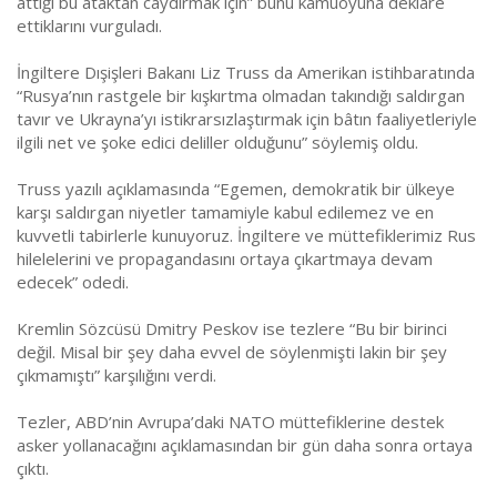
attığı bu ataktan caydırmak için” bunu kamuoyuna deklare
ettiklarını vurguladı.
İngiltere Dışişleri Bakanı Liz Truss da Amerikan istihbaratında
“Rusya’nın rastgele bir kışkırtma olmadan takındığı saldırgan
tavır ve Ukrayna’yı istikrarsızlaştırmak için bâtın faaliyetleriyle
ilgili net ve şoke edici deliller olduğunu” söylemiş oldu.
Truss yazılı açıklamasında “Egemen, demokratik bir ülkeye
karşı saldırgan niyetler tamamiyle kabul edilemez ve en
kuvvetli tabirlerle kunuyoruz. İngiltere ve müttefiklerimiz Rus
hilelelerini ve propagandasını ortaya çıkartmaya devam
edecek” odedi.
Kremlin Sözcüsü Dmitry Peskov ise tezlere “Bu bir birinci
değil. Misal bir şey daha evvel de söylenmişti lakin bir şey
çıkmamıştı” karşılığını verdi.
Tezler, ABD’nin Avrupa’daki NATO müttefiklerine destek
asker yollanacağını açıklamasından bir gün daha sonra ortaya
çıktı.