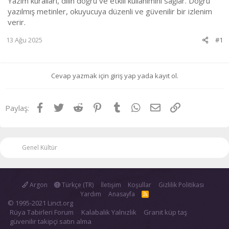
Yazım kuralları, dilin doğru ve etkili kullanımını sağlar. Doğru
yazılmış metinler, okuyucuya düzenli ve güvenilir bir izlenim
verir.
13 Ağu 2025
#1
Cevap yazmak için giriş yap yada kayıt ol.
Facebook
Twitter
Reddit
Pinterest
Tumblr
WhatsApp
E-posta
Link
Paylaş:
Genel Kültür
Argon
Türkçe (TR)
İletişim
Koşullar
Gizlilik Politikası
Yardım
Anasayfa
R
S
© 1995-2021 Linct.org
S
Rüya Tabirleri Forum
Kalabalık Yalnızlık
Granit küp taş
güvenilir takipçi satın alma