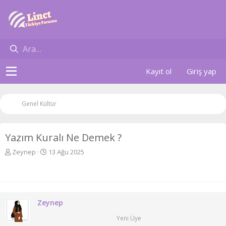
Kayıt ol
Giriş yap
Genel Kültür
Yazım Kuralı Ne Demek ?
K
B
Zeynep
13 Ağu 2025
o
a
n
ş
u
l
y
a
u
n
Zeynep
b
g
a
ı
Yeni Üye
ş
ç