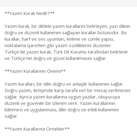
l
t
a
a
**Yazım Kuralı Nedir?**
t
r
a
i
Yazım kuralı, bir dildeki yazım kurallarını belirleyen, yazı dilinin
n
h
i
doğru ve düzenli kullanımını sağlayan kurallar bütünüdür. Bu
kurallar, harf ve ses uyumları, kelime ve cümle yapısı,
noktalama işaretleri gibi yazım özelliklerini düzenler.
Türkçe'de yazım kuralı, Türk Dil Kurumu tarafından belirlenir
ve Türkçe'nin doğru ve güzel kullanılmasını sağlar.
**Yazım Kurallarının Önemi**
Yazım kuralları, bir dilin doğru ve anlaşılır kullanımını sağlar.
Doğru yazım, iletişimde karşı tarafa net bir mesaj verilmesini
sağlar. Ayrıca yazım kurallarına uygun yazılar, okuyucuya
düzenli ve güvenilir bir izlenim verir. Yazım kurallarının
bilinmesi ve uygulanması, dilin doğru ve etkili kullanımını
sağlar.
**Yazım Kurallarına Örnekler**