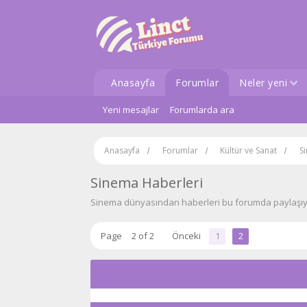
Anasayfa
Forumlar
Neler yeni
Yeni mesajlar
Forumlarda ara
Anasayfa
Forumlar
Kültür ve Sanat
S
Sinema Haberleri
Sinema dünyasından haberleri bu forumda paylaşıy
Page
2 of 2
Önceki
1
2