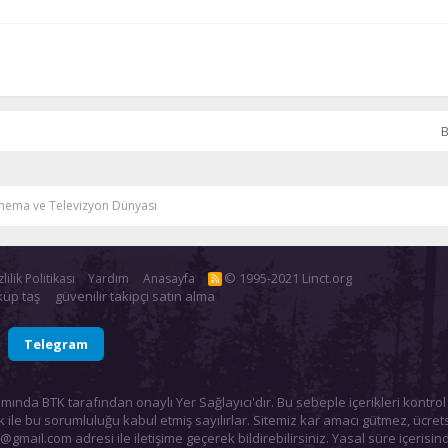
B
inema ve Televizyon Dünyası
© 1995-2021 Linct.org
lilik Politikası
Yardım
Anasayfa
R
S
küp taş
güvenilir takipçi satın alma
S
Telegram
mında BTK tarafından onaylı Yer Sağlayıcı'dır. Bu sebeple içerikleri kontr
 ile bu sorumluluğu kabul etmiş sayılırlar. Sitemiz kar amacı gütmez, ücre
i@gmail.com
adresi ile iletişime geçerek bildirebilirsiniz. Yasal süre içerisinde