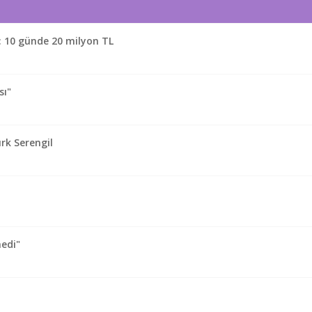
u: 10 günde 20 milyon TL
sı"
rk Serengil
medi"