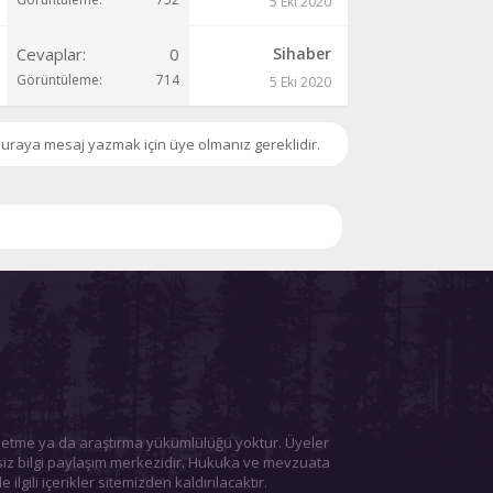
5 Eki 2020
Cevaplar
0
Sihaber
Görüntüleme
714
5 Eki 2020
uraya mesaj yazmak için üye olmanız gereklidir.
ol etme ya da araştırma yükümlülüğü yoktur. Üyeler
tsiz bilgi paylaşım merkezidir. Hukuka ve mevzuata
 ilgili içerikler sitemizden kaldırılacaktır.