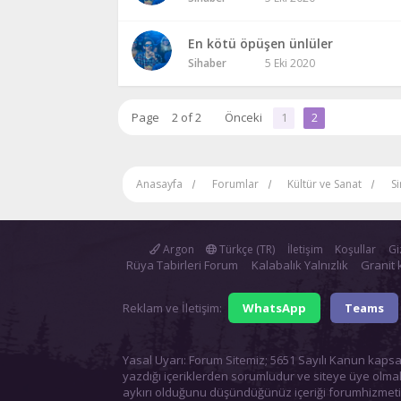
En kötü öpüşen ünlüler
Sihaber
5 Eki 2020
Page
2 of 2
Önceki
1
2
Anasayfa
Forumlar
Kültür ve Sanat
S
Argon
Türkçe (TR)
İletişim
Koşullar
Giz
Rüya Tabirleri Forum
Kalabalık Yalnızlık
Granit 
Reklam ve İletişim:
WhatsApp
Teams
Yasal Uyarı: Forum Sitemiz; 5651 Sayılı Kanun kapsa
yazdığı içeriklerden sorumludur ve siteye üye olmak
aykırı olduğunu düşündüğünüz içeriği
forumhizmet