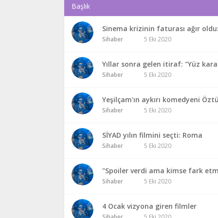
Başlık
Sinema krizinin faturası ağır old
Sihaber
5 Eki 2020
Yıllar sonra gelen itiraf: "Yüz kara
Sihaber
5 Eki 2020
Yeşilçam'ın aykırı komedyeni Öztü
Sihaber
5 Eki 2020
SİYAD yılın filmini seçti: Roma
Sihaber
5 Eki 2020
"Spoiler verdi ama kimse fark et
Sihaber
5 Eki 2020
4 Ocak vizyona giren filmler
Sihaber
5 Eki 2020