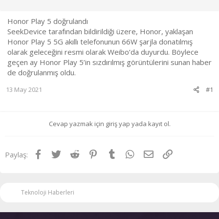
l
t
a
a
Honor Play 5 doğrulandı
t
r
SeekDevice tarafından bildirildiği üzere, Honor, yaklaşan
a
i
Honor Play 5 5G akıllı telefonunun 66W şarjla donatılmış
n
h
i
olarak geleceğini resmi olarak Weibo’da duyurdu. Böylece
geçen ay Honor Play 5’in sızdırılmış görüntülerini sunan haber
de doğrulanmış oldu.
13 May 2021
#1
Cevap yazmak için giriş yap yada kayıt ol.
Facebook
Twitter
Reddit
Pinterest
Tumblr
WhatsApp
E-posta
Link
Paylaş:
Teknoloji Haberleri