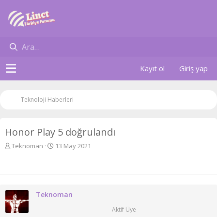
Kayıt ol
Giriş yap
Teknoloji Haberleri
Honor Play 5 doğrulandı
K
B
Teknoman
13 May 2021
o
a
n
ş
u
l
y
a
u
n
Teknoman
b
g
a
ı
Aktif Üye
ş
ç